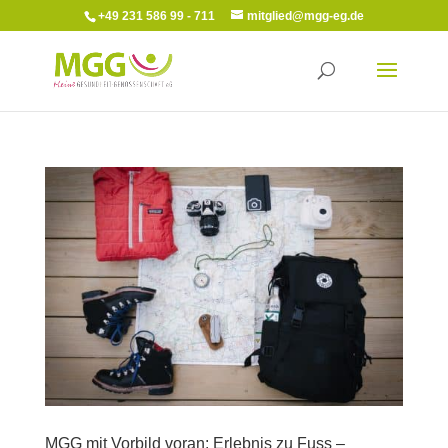
+49 231 586 99 - 711
mitglied@mgg-eg.de
MGG mit Vorbild voran: Erlebnis zu Fuss –