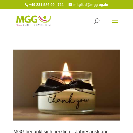
+49 231 586 99 - 711
mitglied@mgg-eg.de
MGG bedankt sich herzlich – Jahresausklang