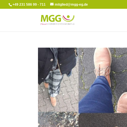
+49 231 586 99 - 711
mitglied@mgg-eg.de