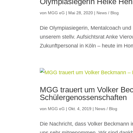
Olympiasiegerin Heike Hen
von
MGG eG
|
Mai 28, 2020
|
News / Blog
Die Olympiasiegerin, Mentalcoach und B
unserem stellv. Aufsichtsrat Anke Vie
Zukunftpersonal in Köln – heute im Home
MGG trauert um Volker Be
Schülergenossenschaften
von
MGG eG
|
Okt. 4, 2019
|
News / Blog
Die Nachricht, dass Volker Beckmann in
uns sehr mitgenommen. Wir sind dankba