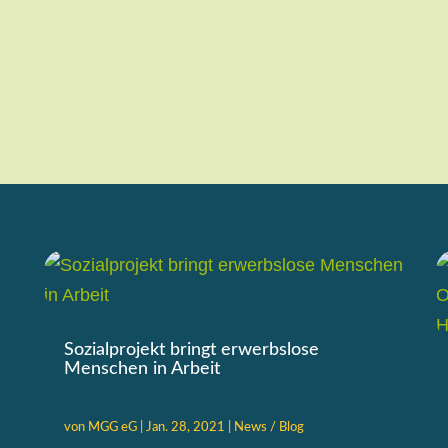
Sozialprojekt bringt erwerbslose
Menschen in Arbeit
von
MGG eG
|
Jan. 28, 2021
|
News / Blog