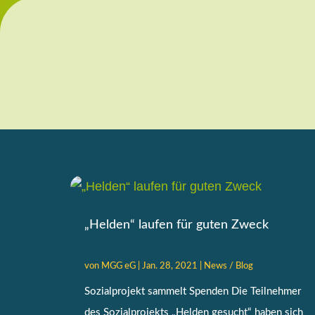
„Helden“ laufen für guten Zweck
von
MGG eG
|
Jan. 28, 2021
|
News / Blog
Sozialprojekt sammelt Spenden Die Teilnehmer
des Sozialprojekts „Helden gesucht“ haben sich