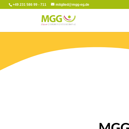
+49 231 586 99 - 711
mitglied@mgg-eg.de
MGG 