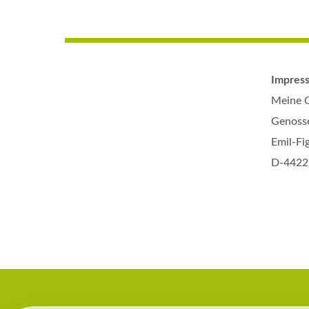
Impres
Meine 
Genoss
Emil-Fi
D-4422