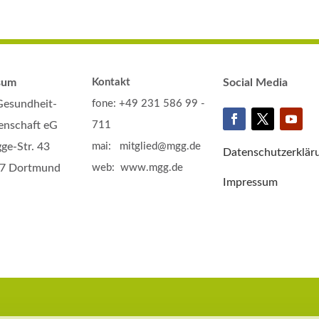
sum
Kontakt
Social Media
Gesundheit-
fone: +49 231 586 99 -
enschaft eG
711
gge-Str. 43
mai: mitglied@mgg.de
Datenschutzerklär
7 Dortmund
web: www.mgg.de
Impressum