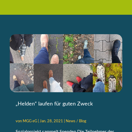
„Helden“ laufen für guten Zweck
von
MGG eG
|
Jan. 28, 2021
|
News / Blog
Sozialprojekt sammelt Spenden Die Teilnehmer des