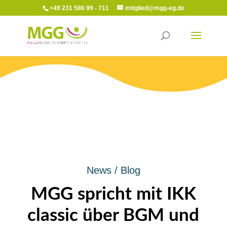
+49 231 586 99 - 711
mitglied@mgg-eg.de
News / Blog
MGG spricht mit IKK
classic über BGM und